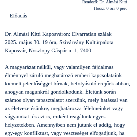
Rendező: Dr. Almási Kitti
Hossz: 0 óra 0 perc
Előadás
Dr. Almási Kitti Kaposváron: Elvarratlan szálak
2025. május 30. 19 óra, Szivárvány Kultúrpalota
Kaposvár, Noszlopy Gáspár u. 1, 7400
A magyarázat nélkül, vagy valamilyen fájdalmas
élménnyel záruló meghatározó emberi kapcsolataink
kiemelt jelentőséggel bírnak, befolyásoló erejűek abban,
ahogyan magunkról gondolkodunk. Életünk során
számos olyan tapasztalatot szerzünk, mely hatással van
az életvezetésünkre, meghatározza félelmeinket vagy
vágyainkat, és azt is, miként reagálunk egyes
helyzetekben. Amennyiben nem jutunk el addig, hogy
egy-egy konfliktust, vagy veszteséget elfogadjunk, ha