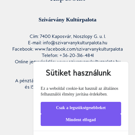
Szivárvány Kultúrpalota
Cím: 7400 Kaposvár, Noszlopy G. u. 1.
E-mail: info@szivarvanykulturpalota.hu
Facebook: www.facebook.com/szivarvanykulturpalota
Telefon: +36-20-316-4841
Online jegyvásárlás: www.szivarvanykulturpalota.hu
Sütiket használunk
Pénztár nyitvatartás:
A pénztár egy órával az előadás kezdete előtt nyit,
és 15 perccel az előadás kezdete után zár.
Ez a weboldal cookie-kat használ az általános
felhasználói élmény javítása érdekében.
Csak a legszükségesebbeket
Mindent elfogad