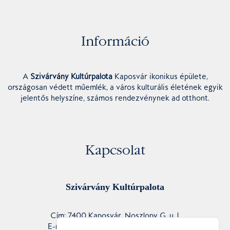
Információ
A
Szivárvány Kultúrpalota
Kaposvár ikonikus épülete,
országosan védett műemlék, a város kulturális életének egyik
jelentős helyszíne, számos rendezvénynek ad otthont.
Kapcsolat
Szivárvány Kultúrpalota
Cím: 7400 Kaposvár, Noszlopy G. u. 1.
E-mail: info@szivarvanykulturpalota.hu