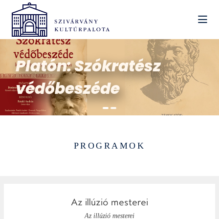
Platón: Szókratész
védőbeszéde
item
item
Item
0
1
1
PROGRAMOK
of
2
Az illúzió mesterei
Az illúzió mesterei