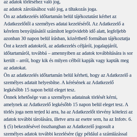
az adatok törléséhez való jog,
az adatok zárolásához való jog, a tiltakozás joga.
Ön az adatkezelés időtartamán belül tájékoztatást kérhet az
Adatkezelőtől a személyes adatai kezeléséről. Az Adatkezelő a
kérelem benyújtásától számított legrövidebb idő alatt, legfeljebb
azonban 30 napon belül írásban, közérthető formában tájékoztatja
Önt a kezelt adatokról, az adatkezelés céljáról, jogalapjáról,
időtartamáról, továbbá – amennyiben az adatok továbbítására is sor
került – arról, hogy kik és milyen célból kapják vagy kapták meg
az adatokat.
Ön az adatkezelés időtartamán belül kérheti, hogy az Adatkezelő a
személyes adatait helyesbítse. A kérésének az Adatkezelő
legkésőbb 15 napon belül eleget tesz.
Önnek lehetősége van a személyes adatainak törlését kérni,
amelynek az Adatkezelő legkésőbb 15 napon belül eleget tesz. A
törlés joga nem terjed ki arra, ha az Adatkezelőt törvény kötelezi az
adatok további tárolására, illetve arra az esetre sem, ha az Infotv. 6.
§ (5) bekezdésével összhangban az Adatkezelő jogosult a
személyes adatok további kezelésére (így például a számlázással