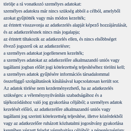
törölje a rá vonatkozó személyes adatokat:
személyes adatokra már nincs szükség abból a célból, amelyből
azokat gyűjtötték vagy más módon kezelték;
az érintett visszavonja az adatkezelés alapját képező hozzájárulását,
és az adatkezelésnek nincs más jogalapja;
az érintett tiltakozik az adatkezelés ellen, és nincs elsőbbséget
élvező jogszerű ok az adatkezelésre;
a személyes adatokat jogellenesen kezelték;
a személyes adatokat az adatkezelőre alkalmazandó uniós vagy
tagállami jogban előírt jogi kötelezettség teljesítéséhez törölni kell;
a személyes adatok gyűjtésére információs társadalommal
összefüggő szolgáltatások kínálásával kapcsolatosan került sor.
Az adatok törlése nem kezdeményezhető, ha az adatkezelés
szükséges: a véleménynyilvánítás szabadságához és a
tájékozódáshoz való jog gyakorlása céljából; a személyes adatok
kezelését előíró, az adatkezelőre alkalmazandó uniós vagy
tagállami jog szerinti kötelezettség teljesítése, illetve közérdekből
vagy az adatkezelőre ruházott közhatalmi jogosítvány gyakorlása
keretében végzett feladat végrehajtása céljából; a népegészségügy