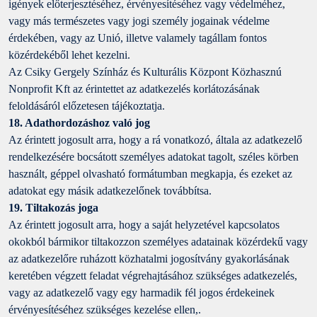
igények előterjesztéséhez, érvényesítéséhez vagy védelméhez,
vagy más természetes vagy jogi személy jogainak védelme
érdekében, vagy az Unió, illetve valamely tagállam fontos
közérdekéből lehet kezelni.
Az Csiky Gergely Színház és Kulturális Központ Közhasznú
Nonprofit Kft az érintettet az adatkezelés korlátozásának
feloldásáról előzetesen tájékoztatja.
18. Adathordozáshoz való jog
Az érintett jogosult arra, hogy a rá vonatkozó, általa az adatkezelő
rendelkezésére bocsátott személyes adatokat tagolt, széles körben
használt, géppel olvasható formátumban megkapja, és ezeket az
adatokat egy másik adatkezelőnek továbbítsa.
19. Tiltakozás joga
Az érintett jogosult arra, hogy a saját helyzetével kapcsolatos
okokból bármikor tiltakozzon személyes adatainak közérdekű vagy
az adatkezelőre ruházott közhatalmi jogosítvány gyakorlásának
keretében végzett feladat végrehajtásához szükséges adatkezelés,
vagy az adatkezelő vagy egy harmadik fél jogos érdekeinek
érvényesítéséhez szükséges kezelése ellen,.