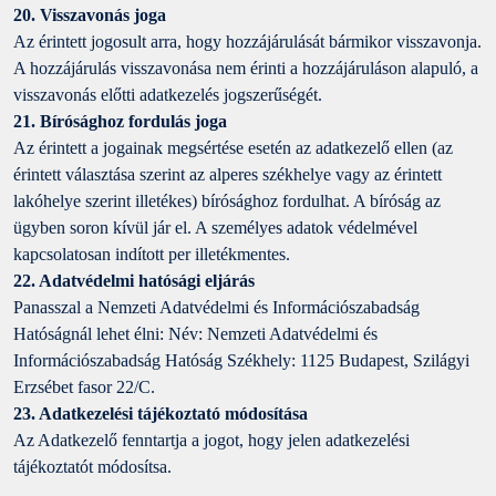
20. Visszavonás joga
Az érintett jogosult arra, hogy hozzájárulását bármikor visszavonja.
A hozzájárulás visszavonása nem érinti a hozzájáruláson alapuló, a
visszavonás előtti adatkezelés jogszerűségét.
21. Bírósághoz fordulás joga
Az érintett a jogainak megsértése esetén az adatkezelő ellen (az
érintett választása szerint az alperes székhelye vagy az érintett
lakóhelye szerint illetékes) bírósághoz fordulhat. A bíróság az
ügyben soron kívül jár el. A személyes adatok védelmével
kapcsolatosan indított per illetékmentes.
22. Adatvédelmi hatósági eljárás
Panasszal a Nemzeti Adatvédelmi és Információszabadság
Hatóságnál lehet élni: Név: Nemzeti Adatvédelmi és
Információszabadság Hatóság Székhely: 1125 Budapest, Szilágyi
Erzsébet fasor 22/C.
23. Adatkezelési tájékoztató módosítása
Az Adatkezelő fenntartja a jogot, hogy jelen adatkezelési
tájékoztatót módosítsa.