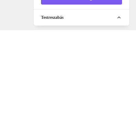
Testreszabás
Műsoron