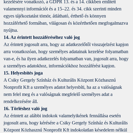
kezelésére vonatkozó, a GDPR 13. és a 14. cikkben említett
valamennyi információt és a 15–22. és 34. cikk szerinti minden
egyes tájékoztatást tömör, átlátható, érthető és könnyen
hozzáférhető formában, világosan és közérthetően megfogalmazva
nyújtsa.
14. Az érintett hozzáféréséhez való jog
Az érintett jogosult arra, hogy az adatkezelőtől visszajelzést kapjon
arra vonatkozóan, hogy személyes adatainak kezelése folyamatban
van-e, és ha ilyen adatkezelés folyamatban van, jogosult arra, hogy
a személyes adatokhoz, információkhoz hozzáférést kapjon.
15. Helyesbítés joga
A Csiky Gergely Színház és Kulturális Központ Közhasznú
Nonprofit Kft a személyes adatot helyesbíti, ha az a valóságnak
nem felel meg és a valóságnak megfelelő személyes adat a
rendelkezésére áll.
16. Törléshez való jog
Az érintett az alábbi indokok valamelyikének fennállása esetén
jogosult arra, hogy kérésére a Csiky Gergely Színház és Kulturális
Központ Közhasznú Nonprofit Kft indokolatlan késedelem nélkül