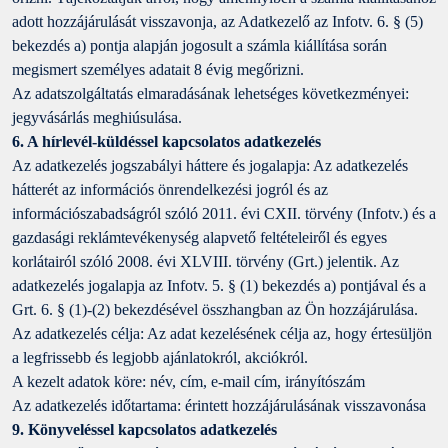
adott hozzájárulását visszavonja, az Adatkezelő az Infotv. 6. § (5)
bekezdés a) pontja alapján jogosult a számla kiállítása során
megismert személyes adatait 8 évig megőrizni.
Az adatszolgáltatás elmaradásának lehetséges következményei:
jegyvásárlás meghiúsulása.
6. A hírlevél-küldéssel kapcsolatos adatkezelés
Az adatkezelés jogszabályi háttere és jogalapja: Az adatkezelés
hátterét az információs önrendelkezési jogról és az
információszabadságról szóló 2011. évi CXII. törvény (Infotv.) és a
gazdasági reklámtevékenység alapvető feltételeiről és egyes
korlátairól szóló 2008. évi XLVIII. törvény (Grt.) jelentik. Az
adatkezelés jogalapja az Infotv. 5. § (1) bekezdés a) pontjával és a
Grt. 6. § (1)-(2) bekezdésével összhangban az Ön hozzájárulása.
Az adatkezelés célja: Az adat kezelésének célja az, hogy értesüljön
a legfrissebb és legjobb ajánlatokról, akciókról.
A kezelt adatok köre: név, cím, e-mail cím, irányítószám
Az adatkezelés időtartama: érintett hozzájárulásának visszavonása
9. Könyveléssel kapcsolatos adatkezelés