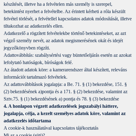
készítését, illetve ha a felvételen más személy is szerepel,
betekintést nyerhet a felvételbe. Az érintett kérheti a róla készült
felvétel törlését, a felvétellel kapcsolatos adatok módosítását, illetve
tiltakozhat az adatkezelés ellen.
Adatkezelő a rögzített felvételekbe történő betekintéseket, az azt
végző személy nevét, az adatok megismerésének okát és idejét
jegyzőkönyvben rögzíti.
Adattovábbítás: szabálysértési vagy büntetőeljárás esetén az azokat
lefolytató hatóságok, bíróságok felé.
Az átadott adatok köre: a kamerarendszer által készített, releváns
információt tartalmazó felvételek.
Az adattovábbítások jogalapja: a Be. 71. § (1) bekezdése, 151. §
(2) bekezdésének a)pontja és a 171. § (2) bekezdése, valamint az
Sztv.75. § (1) bekezdésének a) pontja és 78. § (3) bekezdése
4. A honlapon végzett adatkezelések jogszabályi háttere,
jogalapja, célja, a kezelt személyes adatok köre, valamint az
adatkezelés időtartama
A cookie-k használatával kapcsolatos tájékoztatás
Mi az a cookie (süti)?