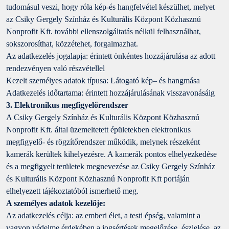
tudomásul veszi, hogy róla kép-és hangfelvétel készülhet, melyet
az Csiky Gergely Színház és Kulturális Központ Közhasznú
Nonprofit Kft. további ellenszolgáltatás nélkül felhasználhat,
sokszorosíthat, közzétehet, forgalmazhat.
Az adatkezelés jogalapja: érintett önkéntes hozzájárulása az adott
rendezvényen való részvétellel
Kezelt személyes adatok típusa: Látogató kép– és hangmása
Adatkezelés időtartama: érintett hozzájárulásának visszavonásáig
3. Elektronikus megfigyelőrendszer
A Csiky Gergely Színház és Kulturális Központ Közhasznú
Nonprofit Kft. által üzemeltetett épületekben elektronikus
megfigyelő- és rögzítőrendszer működik, melynek részeként
kamerák kerültek kihelyezésre. A kamerák pontos elhelyezkedése
és a megfigyelt területek megnevezése az Csiky Gergely Színház
és Kulturális Központ Közhasznú Nonprofit Kft portáján
elhelyezett tájékoztatóból ismerhető meg.
A személyes adatok kezelője:
Az adatkezelés célja: az emberi élet, a testi épség, valamint a
vagyon védelme érdekében a jogsértések megelőzése, észlelése, az