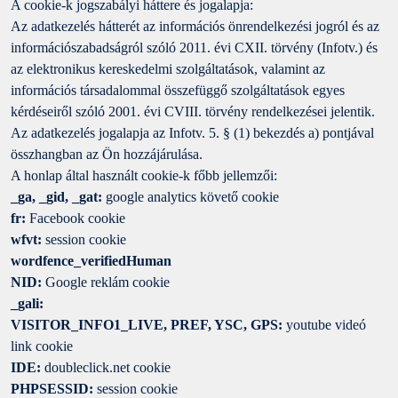
A cookie-k jogszabályi háttere és jogalapja:
Az adatkezelés hátterét az információs önrendelkezési jogról és az
információszabadságról szóló 2011. évi CXII. törvény (Infotv.) és
az elektronikus kereskedelmi szolgáltatások, valamint az
információs társadalommal összefüggő szolgáltatások egyes
kérdéseiről szóló 2001. évi CVIII. törvény rendelkezései jelentik.
Az adatkezelés jogalapja az Infotv. 5. § (1) bekezdés a) pontjával
összhangban az Ön hozzájárulása.
A honlap által használt cookie-k főbb jellemzői:
_ga, _gid, _gat:
google analytics követő cookie
fr:
Facebook cookie
wfvt:
session cookie
wordfence_verifiedHuman
NID:
Google reklám cookie
_gali:
VISITOR_INFO1_LIVE, PREF, YSC, GPS:
youtube videó
link cookie
IDE:
doubleclick.net cookie
PHPSESSID:
session cookie