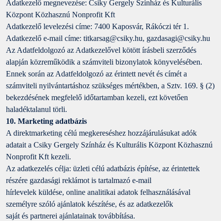
Adatkezelő megnevezése: Csiky Gergely Színház és Kulturális
Központ Közhasznú Nonprofit Kft
Adatkezelő levelezési címe: 7400 Kaposvár, Rákóczi tér 1.
Adatkezelő e-mail címe: titkarsag@csiky.hu, gazdasagi@csiky.hu
Az Adatfeldolgozó az Adatkezelővel kötött írásbeli szerződés
alapján közreműködik a számviteli bizonylatok könyvelésében.
Ennek során az Adatfeldolgozó az érintett nevét és címét a
számviteli nyilvántartáshoz szükséges mértékben, a Sztv. 169. § (2)
bekezdésének megfelelő időtartamban kezeli, ezt követően
haladéktalanul törli.
10. Marketing adatbázis
A direktmarketing célú megkereséshez hozzájárulásukat adók
adatait a Csiky Gergely Színház és Kulturális Központ Közhasznú
Nonprofit Kft kezeli.
Az adatkezelés célja: üzleti célú adatbázis építése, az érintettek
részére gazdasági reklámot is tartalmazó e-mail
hírlevelek küldése, online analitikai adatok felhasználásával
személyre szóló ajánlatok készítése, és az adatkezelők
saját és partnerei ajánlatainak továbbítása.