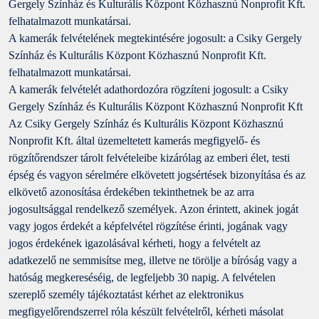
Gergely Színház és Kulturális Központ Közhasznú Nonprofit Kft.
felhatalmazott munkatársai.
A kamerák felvételének megtekintésére jogosult: a Csiky Gergely
Színház és Kulturális Központ Közhasznú Nonprofit Kft.
felhatalmazott munkatársai.
A kamerák felvételét adathordozóra rögzíteni jogosult: a Csiky
Gergely Színház és Kulturális Központ Közhasznú Nonprofit Kft
Az Csiky Gergely Színház és Kulturális Központ Közhasznú
Nonprofit Kft. által üzemeltetett kamerás megfigyelő- és
rögzítőrendszer tárolt felvételeibe kizárólag az emberi élet, testi
épség és vagyon sérelmére elkövetett jogsértések bizonyítása és az
elkövető azonosítása érdekében tekinthetnek be az arra
jogosultsággal rendelkező személyek. Azon érintett, akinek jogát
vagy jogos érdekét a képfelvétel rögzítése érinti, jogának vagy
jogos érdekének igazolásával kérheti, hogy a felvételt az
adatkezelő ne semmisítse meg, illetve ne törölje a bíróság vagy a
hatóság megkereséséig, de legfeljebb 30 napig. A felvételen
szereplő személy tájékoztatást kérhet az elektronikus
megfigyelőrendszerrel róla készült felvételről, kérheti másolat