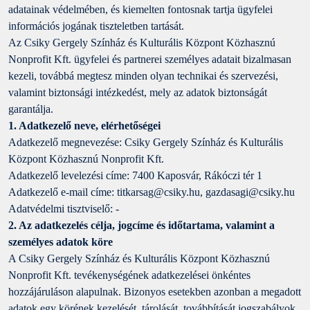
adatainak védelmében, és kiemelten fontosnak tartja ügyfelei
információs jogának tiszteletben tartását.
Az Csiky Gergely Színház és Kulturális Központ Közhasznú
Nonprofit Kft. ügyfelei és partnerei személyes adatait bizalmasan
kezeli, továbbá megtesz minden olyan technikai és szervezési,
valamint biztonsági intézkedést, mely az adatok biztonságát
garantálja.
1. Adatkezelő neve, elérhetőségei
Adatkezelő megnevezése: Csiky Gergely Színház és Kulturális
Központ Közhasznú Nonprofit Kft.
Adatkezelő levelezési címe: 7400 Kaposvár, Rákóczi tér 1
Adatkezelő e-mail címe: titkarsag@csiky.hu, gazdasagi@csiky.hu
Adatvédelmi tisztviselő: -
2. Az adatkezelés célja, jogcíme és időtartama, valamint a
személyes adatok köre
A Csiky Gergely Színház és Kulturális Központ Közhasznú
Nonprofit Kft. tevékenységének adatkezelései önkéntes
hozzájáruláson alapulnak. Bizonyos esetekben azonban a megadott
adatok egy körének kezelését, tárolását, továbbítását jogszabályok