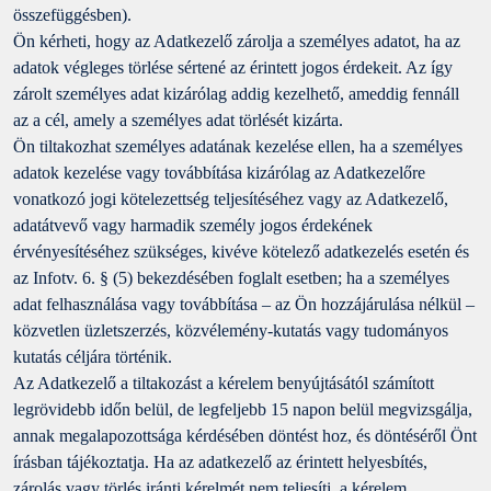
összefüggésben).
Ön kérheti, hogy az Adatkezelő zárolja a személyes adatot, ha az
adatok végleges törlése sértené az érintett jogos érdekeit. Az így
zárolt személyes adat kizárólag addig kezelhető, ameddig fennáll
az a cél, amely a személyes adat törlését kizárta.
Ön tiltakozhat személyes adatának kezelése ellen, ha a személyes
adatok kezelése vagy továbbítása kizárólag az Adatkezelőre
vonatkozó jogi kötelezettség teljesítéséhez vagy az Adatkezelő,
adatátvevő vagy harmadik személy jogos érdekének
érvényesítéséhez szükséges, kivéve kötelező adatkezelés esetén és
az Infotv. 6. § (5) bekezdésében foglalt esetben; ha a személyes
adat felhasználása vagy továbbítása – az Ön hozzájárulása nélkül –
közvetlen üzletszerzés, közvélemény-kutatás vagy tudományos
kutatás céljára történik.
Az Adatkezelő a tiltakozást a kérelem benyújtásától számított
legrövidebb időn belül, de legfeljebb 15 napon belül megvizsgálja,
annak megalapozottsága kérdésében döntést hoz, és döntéséről Önt
írásban tájékoztatja. Ha az adatkezelő az érintett helyesbítés,
zárolás vagy törlés iránti kérelmét nem teljesíti, a kérelem