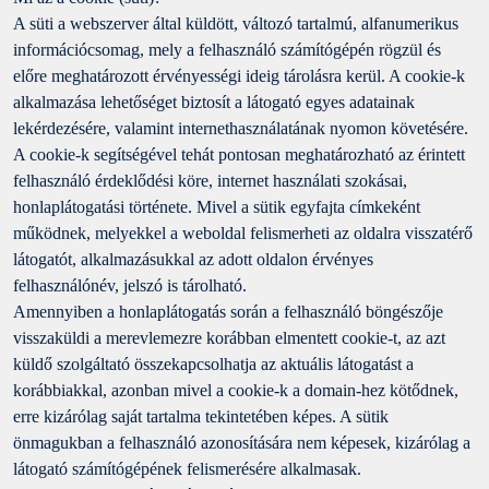
A süti a webszerver által küldött, változó tartalmú, alfanumerikus
információcsomag, mely a felhasználó számítógépén rögzül és
előre meghatározott érvényességi ideig tárolásra kerül. A cookie-k
alkalmazása lehetőséget biztosít a látogató egyes adatainak
lekérdezésére, valamint internethasználatának nyomon követésére.
A cookie-k segítségével tehát pontosan meghatározható az érintett
felhasználó érdeklődési köre, internet használati szokásai,
honlaplátogatási története. Mivel a sütik egyfajta címkeként
működnek, melyekkel a weboldal felismerheti az oldalra visszatérő
látogatót, alkalmazásukkal az adott oldalon érvényes
felhasználónév, jelszó is tárolható.
Amennyiben a honlaplátogatás során a felhasználó böngészője
visszaküldi a merevlemezre korábban elmentett cookie-t, az azt
küldő szolgáltató összekapcsolhatja az aktuális látogatást a
korábbiakkal, azonban mivel a cookie-k a domain-hez kötődnek,
erre kizárólag saját tartalma tekintetében képes. A sütik
önmagukban a felhasználó azonosítására nem képesek, kizárólag a
látogató számítógépének felismerésére alkalmasak.