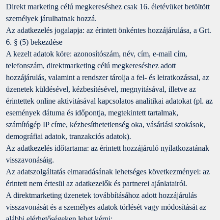
Direkt marketing célú megkereséshez csak 16. életévüket betöltött
személyek járulhatnak hozzá.
Az adatkezelés jogalapja: az érintett önkéntes hozzájárulása, a Grt.
6. § (5) bekezdése
A kezelt adatok köre: azonosítószám, név, cím, e-mail cím,
telefonszám, direktmarketing célú megkereséshez adott
hozzájárulás, valamint a rendszer tárolja a fel- és leiratkozással, az
üzenetek küldésével, kézbesítésével, megnyitásával, illetve az
érintettek online aktivitásával kapcsolatos analitikai adatokat (pl. az
események dátuma és időpontja, megtekintett tartalmak,
számítógép IP címe, kézbesíthetetlenség oka, vásárlási szokások,
demográfiai adatok, tranzakciós adatok).
Az adatkezelés időtartama: az érintett hozzájáruló nyilatkozatának
visszavonásáig.
Az adatszolgáltatás elmaradásának lehetséges következményei: az
érintett nem értesül az adatkezelők és partnerei ajánlatairól.
A direktmarketing üzenetek továbbításához adott hozzájárulás
visszavonását és a személyes adatok törlését vagy módosítását az
alábbi elérhetőségeken lehet kérni: