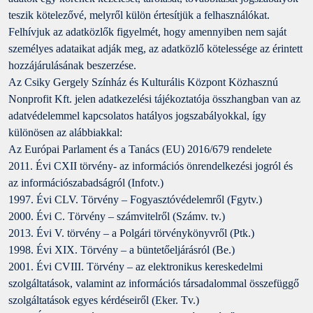
teszik kötelezővé, melyről külön értesítjük a felhasználókat.
Felhívjuk az adatközlők figyelmét, hogy amennyiben nem saját
személyes adataikat adják meg, az adatközlő kötelessége az érintett
hozzájárulásának beszerzése.
Az Csiky Gergely Színház és Kulturális Központ Közhasznú
Nonprofit Kft. jelen adatkezelési tájékoztatója összhangban van az
adatvédelemmel kapcsolatos hatályos jogszabályokkal, így
különösen az alábbiakkal:
Az Európai Parlament és a Tanács (EU) 2016/679 rendelete
2011. Évi CXII törvény- az információs önrendelkezési jogról és
az információszabadságról (Infotv.)
1997. Évi CLV. Törvény – Fogyasztóvédelemről (Fgytv.)
2000. Évi C. Törvény – számvitelről (Számv. tv.)
2013. Évi V. törvény – a Polgári törvénykönyvről (Ptk.)
1998. Évi XIX. Törvény – a büntetőeljárásról (Be.)
2001. Évi CVIII. Törvény – az elektronikus kereskedelmi
szolgáltatások, valamint az információs társadalommal összefüggő
szolgáltatások egyes kérdéseiről (Eker. Tv.)