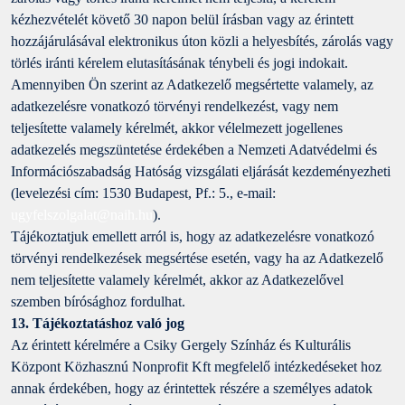
kézhezvételét követő 30 napon belül írásban vagy az érintett
hozzájárulásával elektronikus úton közli a helyesbítés, zárolás vagy
törlés iránti kérelem elutasításának ténybeli és jogi indokait.
Amennyiben Ön szerint az Adatkezelő megsértette valamely, az
adatkezelésre vonatkozó törvényi rendelkezést, vagy nem
teljesítette valamely kérelmét, akkor vélelmezett jogellenes
adatkezelés megszüntetése érdekében a Nemzeti Adatvédelmi és
Információszabadság Hatóság vizsgálati eljárását kezdeményezheti
(levelezési cím: 1530 Budapest, Pf.: 5., e-mail:
ugyfelszolgalat@naih.hu
).
Tájékoztatjuk emellett arról is, hogy az adatkezelésre vonatkozó
törvényi rendelkezések megsértése esetén, vagy ha az Adatkezelő
nem teljesítette valamely kérelmét, akkor az Adatkezelővel
szemben bírósághoz fordulhat.
13. Tájékoztatáshoz való jog
Az érintett kérelmére a Csiky Gergely Színház és Kulturális
Központ Közhasznú Nonprofit Kft megfelelő intézkedéseket hoz
annak érdekében, hogy az érintettek részére a személyes adatok