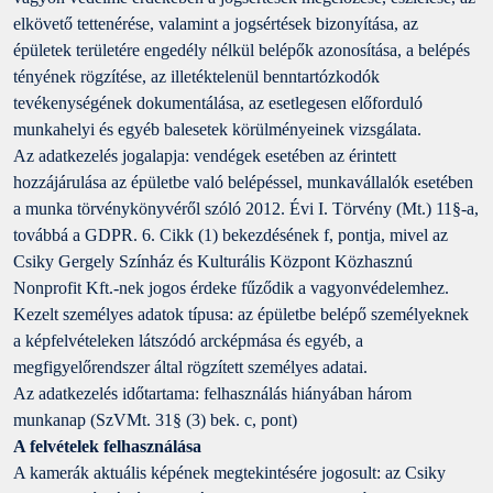
elkövető tettenérése, valamint a jogsértések bizonyítása, az
épületek területére engedély nélkül belépők azonosítása, a belépés
tényének rögzítése, az illetéktelenül benntartózkodók
tevékenységének dokumentálása, az esetlegesen előforduló
munkahelyi és egyéb balesetek körülményeinek vizsgálata.
Az adatkezelés jogalapja: vendégek esetében az érintett
hozzájárulása az épületbe való belépéssel, munkavállalók esetében
a munka törvénykönyvéről szóló 2012. Évi I. Törvény (Mt.) 11§-a,
továbbá a GDPR. 6. Cikk (1) bekezdésének f, pontja, mivel az
Csiky Gergely Színház és Kulturális Központ Közhasznú
Nonprofit Kft.-nek jogos érdeke fűződik a vagyonvédelemhez.
Kezelt személyes adatok típusa: az épületbe belépő személyeknek
a képfelvételeken látszódó arcképmása és egyéb, a
megfigyelőrendszer által rögzített személyes adatai.
Az adatkezelés időtartama: felhasználás hiányában három
munkanap (SzVMt. 31§ (3) bek. c, pont)
A felvételek felhasználása
A kamerák aktuális képének megtekintésére jogosult: az Csiky