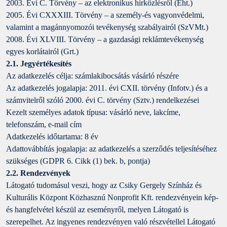
2003. Évi C. Törvény – az elektronikus hírközlésről (Eht.)
2005. Évi CXXXIII. Törvény – a személy-és vagyonvédelmi,
valamint a magánnyomozói tevékenység szabályairól (SzVMt.)
2008. Évi XLVIII. Törvény – a gazdasági reklámtevékenység
egyes korlátairól (Grt.)
2.1. Jegyértékesítés
Az adatkezelés célja: számlakibocsátás vásárló részére
Az adatkezelés jogalapja: 2011. évi CXII. törvény (Infotv.) és a
számvitelről szóló 2000. évi C. törvény (Sztv.) rendelkezései
Kezelt személyes adatok típusa: vásárló neve, lakcíme,
telefonszám, e-mail cím
Adatkezelés időtartama: 8 év
Adattovábbítás jogalapja: az adatkezelés a szerződés teljesítéséhez
szükséges (GDPR 6. Cikk (1) bek. b, pontja)
2.2. Rendezvények
Látogató tudomásul veszi, hogy az Csiky Gergely Színház és
Kulturális Központ Közhasznú Nonprofit Kft. rendezvényein kép-
és hangfelvétel készül az eseményről, melyen Látogató is
szerepelhet. Az ingyenes rendezvényen való részvétellel Látogató