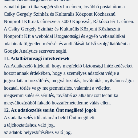
e-mail útján a titkarsag@csiky.hu címen, továbbá postai úton a
Csiky Gergely Színház és Kulturális Központ Közhasznú
Nonprofit Kft-nak címezve a 7400 Kaposvár, Rákóczi tér 1. címen.
A Csiky Gergely Színház és Kulturális Központ Közhasznú
Nonprofit Kft a weboldal látogatottsági és egyéb webanalitikai
adatainak független mérését és auditálását külső szolgáltatóként a
Google Analytics szervere segíti.
11. Adatbiztonsági intézkedések
Az Adatkezelő kijelenti, hogy megfelelő biztonsági intézkedéseket
hozott annak érdekében, hogy a személyes adatokat védje a
jogosulatlan hozzáférés, megváltoztatás, továbbítás, nyilvánosságra
hozatal, törlés vagy megsemmisítés, valamint a véletlen
megsemmisülés és sérülés, továbbá az alkalmazott technika
megváltozásából fakadó hozzáférhetetlenné válás ellen.
12. Az adatkezelés során Önt megillető jogok
Az adatkezelés időtartamán belül Önt megilleti:
a tájékoztatáshoz való jog,
az adatok helyesbítéséhez való jog,