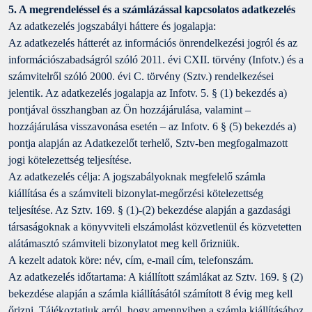
5. A megrendeléssel és a számlázással kapcsolatos adatkezelés
Az adatkezelés jogszabályi háttere és jogalapja:
Az adatkezelés hátterét az információs önrendelkezési jogról és az
információszabadságról szóló 2011. évi CXII. törvény (Infotv.) és a
számvitelről szóló 2000. évi C. törvény (Sztv.) rendelkezései
jelentik. Az adatkezelés jogalapja az Infotv. 5. § (1) bekezdés a)
pontjával összhangban az Ön hozzájárulása, valamint –
hozzájárulása visszavonása esetén – az Infotv. 6 § (5) bekezdés a)
pontja alapján az Adatkezelőt terhelő, Sztv-ben megfogalmazott
jogi kötelezettség teljesítése.
Az adatkezelés célja: A jogszabályoknak megfelelő számla
kiállítása és a számviteli bizonylat-megőrzési kötelezettség
teljesítése. Az Sztv. 169. § (1)-(2) bekezdése alapján a gazdasági
társaságoknak a könyvviteli elszámolást közvetlenül és közvetetten
alátámasztó számviteli bizonylatot meg kell őrizniük.
A kezelt adatok köre: név, cím, e-mail cím, telefonszám.
Az adatkezelés időtartama: A kiállított számlákat az Sztv. 169. § (2)
bekezdése alapján a számla kiállításától számított 8 évig meg kell
őrizni. Tájékoztatjuk arról, hogy amennyiben a számla kiállításához