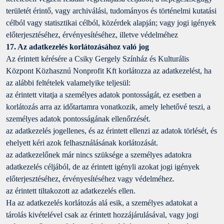
területét érintő, vagy archiválási, tudományos és történelmi kutatási
célból vagy statisztikai célból, közérdek alapján; vagy jogi igények
előterjesztéséhez, érvényesítéséhez, illetve védelméhez
17. Az adatkezelés korlátozásához való jog
Az érintett kérésére a Csiky Gergely Színház és Kulturális
Központ Közhasznú Nonprofit Kft korlátozza az adatkezelést, ha
az alábbi feltételek valamelyike teljesül:
az érintett vitatja a személyes adatok pontosságát, ez esetben a
korlátozás arra az időtartamra vonatkozik, amely lehetővé teszi, a
személyes adatok pontosságának ellenőrzését.
az adatkezelés jogellenes, és az érintett ellenzi az adatok törlését, és
ehelyett kéri azok felhasználásának korlátozását.
az adatkezelőnek már nincs szüksége a személyes adatokra
adatkezelés céljából, de az érintett igényli azokat jogi igények
előterjesztéséhez, érvényesítéséhez vagy védelméhez.
az érintett tiltakozott az adatkezelés ellen.
Ha az adatkezelés korlátozás alá esik, a személyes adatokat a
tárolás kivételével csak az érintett hozzájárulásával, vagy jogi