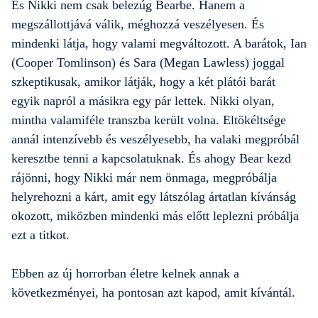
És Nikki nem csak belezúg Bearbe. Hanem a
megszállottjává válik, méghozzá veszélyesen. És
mindenki látja, hogy valami megváltozott. A barátok, Ian
(Cooper Tomlinson) és Sara (Megan Lawless) joggal
szkeptikusak, amikor látják, hogy a két plátói barát
egyik napról a másikra egy pár lettek. Nikki olyan,
mintha valamiféle transzba került volna. Eltökéltsége
annál intenzívebb és veszélyesebb, ha valaki megpróbál
keresztbe tenni a kapcsolatuknak. És ahogy Bear kezd
rájönni, hogy Nikki már nem önmaga, megpróbálja
helyrehozni a kárt, amit egy látszólag ártatlan kívánság
okozott, miközben mindenki más előtt leplezni próbálja
ezt a titkot.
Ebben az új horrorban életre kelnek annak a
következményei, ha pontosan azt kapod, amit kívántál.