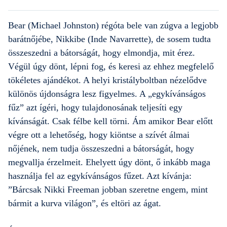
Bear (Michael Johnston) régóta bele van zúgva a legjobb
barátnőjébe, Nikkibe (Inde Navarrette), de sosem tudta
összeszedni a bátorságát, hogy elmondja, mit érez.
Végül úgy dönt, lépni fog, és keresi az ehhez megfelelő
tökéletes ajándékot. A helyi kristályboltban nézelődve
különös újdonságra lesz figyelmes. A „egykívánságos
fűz” azt ígéri, hogy tulajdonosának teljesíti egy
kívánságát. Csak félbe kell törni. Ám amikor Bear előtt
végre ott a lehetőség, hogy kiöntse a szívét álmai
nőjének, nem tudja összeszedni a bátorságát, hogy
megvallja érzelmeit. Ehelyett úgy dönt, ő inkább maga
használja fel az egykívánságos fűzet. Azt kívánja:
”Bárcsak Nikki Freeman jobban szeretne engem, mint
bármit a kurva világon”, és eltöri az ágat.