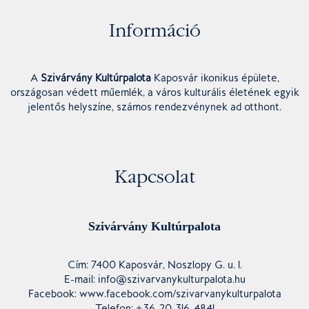
Információ
A
Szivárvány Kultúrpalota
Kaposvár ikonikus épülete,
országosan védett műemlék, a város kulturális életének egyik
jelentős helyszíne, számos rendezvénynek ad otthont.
Kapcsolat
Szivárvány Kultúrpalota
Cím: 7400 Kaposvár, Noszlopy G. u. 1.
E-mail: info@szivarvanykulturpalota.hu
Facebook: www.facebook.com/szivarvanykulturpalota
Telefon: +36-20-316-4841