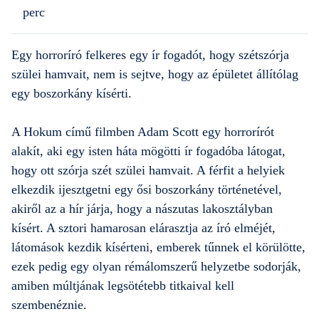
perc
Egy horroríró felkeres egy ír fogadót, hogy szétszórja
szülei hamvait, nem is sejtve, hogy az épületet állítólag
egy boszorkány kísérti.
A Hokum című filmben Adam Scott egy horrorírót
alakít, aki egy isten háta mögötti ír fogadóba látogat,
hogy ott szórja szét szülei hamvait. A férfit a helyiek
elkezdik ijesztgetni egy ősi boszorkány történetével,
akiről az a hír járja, hogy a nászutas lakosztályban
kísért. A sztori hamarosan elárasztja az író elméjét,
látomások kezdik kísérteni, emberek tűnnek el körülötte,
ezek pedig egy olyan rémálomszerű helyzetbe sodorják,
amiben múltjának legsötétebb titkaival kell
szembenéznie.