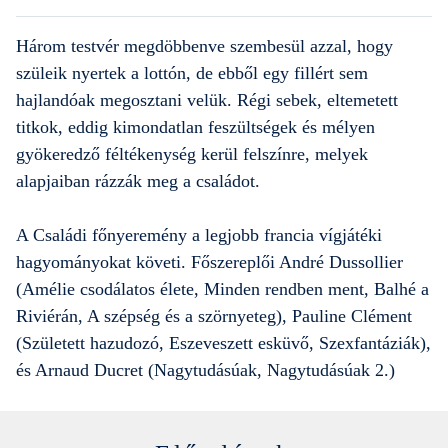
Három testvér megdöbbenve szembesül azzal, hogy
szüleik nyertek a lottón, de ebből egy fillért sem
hajlandóak megosztani velük. Régi sebek, eltemetett
titkok, eddig kimondatlan feszültségek és mélyen
gyökeredző féltékenység kerül felszínre, melyek
alapjaiban rázzák meg a családot.
A Családi főnyeremény a legjobb francia vígjátéki
hagyományokat követi. Főszereplői André Dussollier
(Amélie csodálatos élete, Minden rendben ment, Balhé a
Riviérán, A szépség és a szörnyeteg), Pauline Clément
(Született hazudozó, Eszeveszett esküvő, Szexfantáziák),
és Arnaud Ducret (Nagytudásúak, Nagytudásúak 2.)