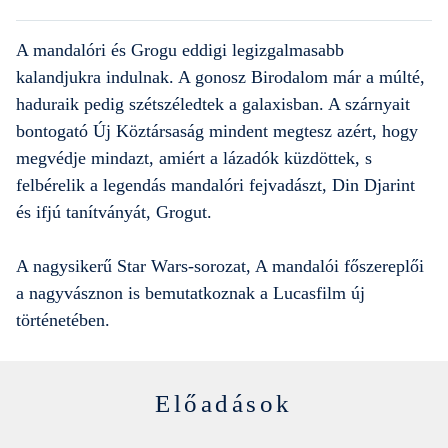
A mandalóri és Grogu eddigi legizgalmasabb
kalandjukra indulnak. A gonosz Birodalom már a múlté,
haduraik pedig szétszéledtek a galaxisban. A szárnyait
bontogató Új Köztársaság mindent megtesz azért, hogy
megvédje mindazt, amiért a lázadók küzdöttek, s
felbérelik a legendás mandalóri fejvadászt, Din Djarint
és ifjú tanítványát, Grogut.
A nagysikerű Star Wars-sorozat, A mandalói főszereplői
a nagyvásznon is bemutatkoznak a Lucasfilm új
történetében.
Előadások