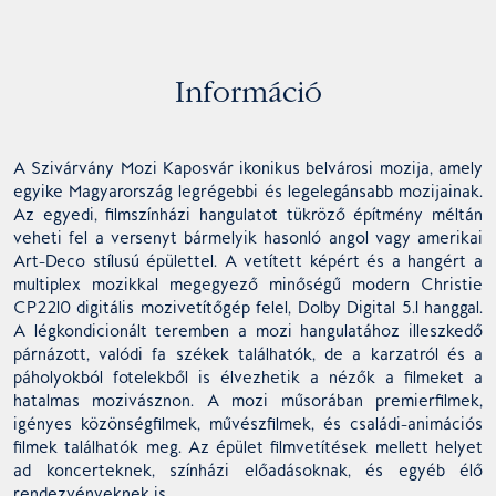
Információ
A Szivárvány Mozi Kaposvár ikonikus belvárosi mozija, amely
egyike Magyarország legrégebbi és legelegánsabb mozijainak.
Az egyedi, filmszínházi hangulatot tükröző építmény méltán
veheti fel a versenyt bármelyik hasonló angol vagy amerikai
Art-Deco stílusú épülettel. A vetített képért és a hangért a
multiplex mozikkal megegyező minőségű modern Christie
CP2210 digitális mozivetítőgép felel, Dolby Digital 5.1 hanggal.
A légkondicionált teremben a mozi hangulatához illeszkedő
párnázott, valódi fa székek találhatók, de a karzatról és a
páholyokból fotelekből is élvezhetik a nézők a filmeket a
hatalmas mozivásznon. A mozi műsorában premierfilmek,
igényes közönségfilmek, művészfilmek, és családi-animációs
filmek találhatók meg. Az épület filmvetítések mellett helyet
ad koncerteknek, színházi előadásoknak, és egyéb élő
rendezvényeknek is.