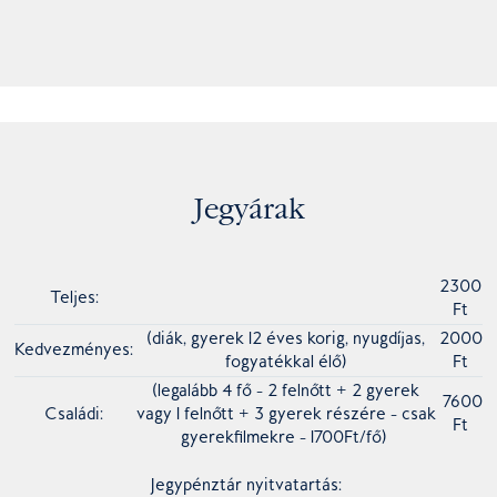
Jegyárak
2300
Teljes:
Ft
(diák, gyerek 12 éves korig, nyugdíjas,
2000
Kedvezményes:
fogyatékkal élő)
Ft
(legalább 4 fő - 2 felnőtt + 2 gyerek
7600
Családi:
vagy 1 felnőtt + 3 gyerek részére - csak
Ft
gyerekfilmekre - 1700Ft/fő)
Jegypénztár nyitvatartás: