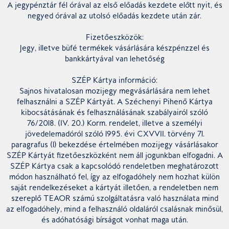
A jegypénztár fél órával az első előadás kezdete előtt nyit, és
negyed órával az utolsó előadás kezdete után zár.
Fizetőeszközök:
Jegy, illetve büfé termékek vásárlására készpénzzel és
bankkártyával van lehetőség
SZÉP Kártya információ:
Sajnos hivatalosan mozijegy megvásárlására nem lehet
felhasználni a SZÉP Kártyát. A Széchenyi Pihenő Kártya
kibocsátásának és felhasználásának szabályairól szóló
76/2018. (IV. 20.) Korm. rendelet, illetve a személyi
jövedelemadóról szóló 1995. évi CXVVII. törvény 71.
paragrafus (1) bekezdése értelmében mozijegy vásárlásakor
SZÉP Kártyát fizetőeszközként nem áll jogunkban elfogadni. A
SZÉP Kártya csak a kapcsolódó rendeletben meghatározott
módon használható fel, így az elfogadóhely nem hozhat külön
saját rendelkezéseket a kártyát illetően, a rendeletben nem
szereplő TEAOR számú szolgáltatásra való használata mind
az elfogadóhely, mind a felhasználó oldaláról csalásnak minősül,
és adóhatósági bírságot vonhat maga után.