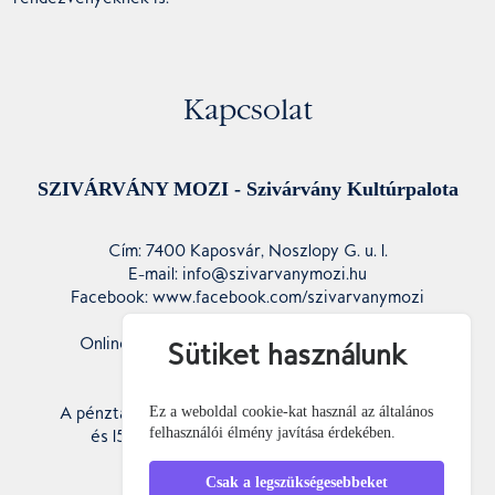
Kapcsolat
SZIVÁRVÁNY MOZI - Szivárvány Kultúrpalota
Cím: 7400 Kaposvár, Noszlopy G. u. 1.
E-mail: info@szivarvanymozi.hu
Facebook: www.facebook.com/szivarvanymozi
Telefon: +36-20-316-4841
Online jegyvásárlás: www.szivarvanymozi.hu
Sütiket használunk
Pénztár nyitvatartás:
A pénztár fél órával az előadás kezdete előtt nyit,
Ez a weboldal cookie-kat használ az általános
felhasználói élmény javítása érdekében.
és 15 perccel az előadás kezdete után zár.
Csak a legszükségesebbeket